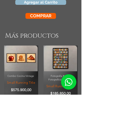
Agregar al Carrito
COMPRAR
Más productos
Combo Cocina Vintage
Fotografia Rollos
Fotograficos Vintage
Small Running Title
Small Running Title
$575.900,00
$185.850,00