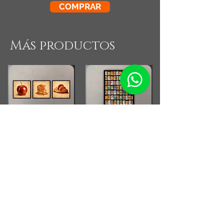
COMPRAR
Más productos
Combo Cocina Vintage
Fotografia Rollos
Fotograficos Vintage
Small Running Title
Small Running Title
$575.900,00
$185.850,00