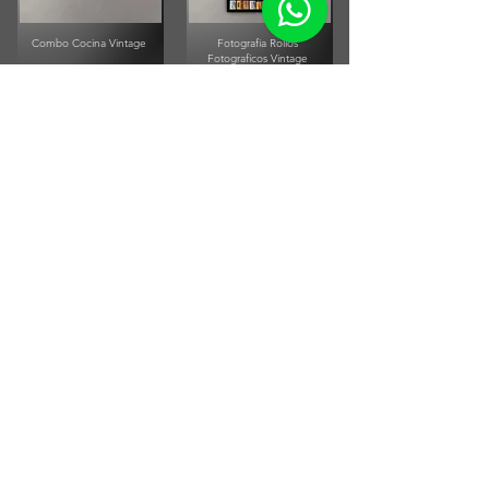
Combo Cocina Vintage
Fotografia Rollos
Fotograficos Vintage
Small Running Title
Small Running Title
$575.900,00
$185.850,00
Afiche Vintage Paul
McCartney
Afiche Vintage Steven Tyler
Small Running Title
Small Running Title
$205.500,00
$205.500,00
ENVÍOS A TODO EL PAÍS