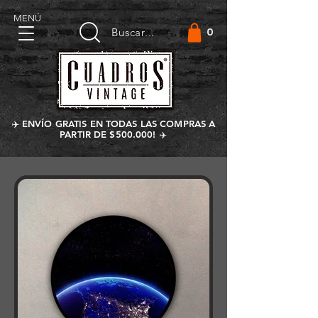
MENÚ
0
Buscar...
✈️ ENVÍO GRATIS EN TODAS LAS COMPRAS A
PARTIR DE $500.000! ✈️