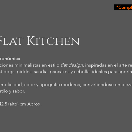
*Comple
 Flat Kitchen
stronómica
aciones minimalistas en estilo
flat design
, inspiradas en el arte r
dogs, pickles, sandía, pancakes y cebolla, ideales para aportar
implicidad, color y tipografía moderna, convirtiéndose en piez
tilo y sabor.
2.5 (alto) cm Aprox.