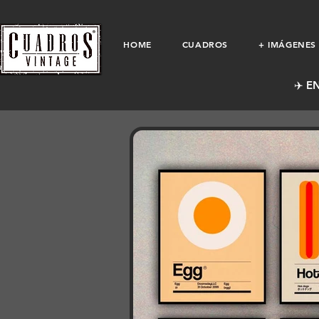
HOME
CUADROS
+ IMÁGENES
✈️ E