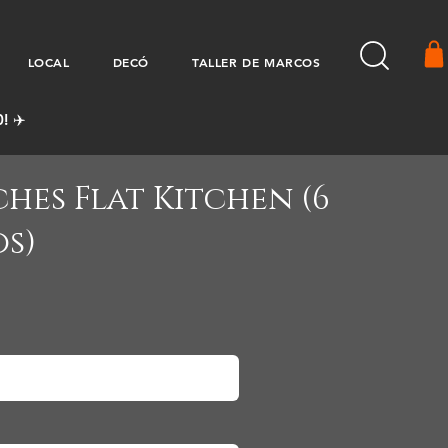
LOCAL
DECÓ
TALLER DE MARCOS
! ✈️
ches Flat Kitchen (6
s)