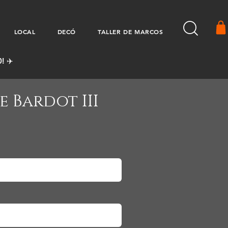
LOCAL
DECÓ
TALLER DE MARCOS
! ✈️
e Bardot III