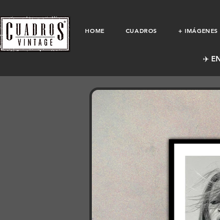
HOME
CUADROS
+ IMÁGENES
✈️ E