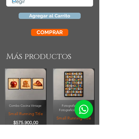
Agregar al Carrito
COMPRAR
Más productos
Combo Cocina Vintage
Fotografia Rollos
Fotograficos Vintage
Small Running Title
Small Running Title
$575.900,00
$185.850,00