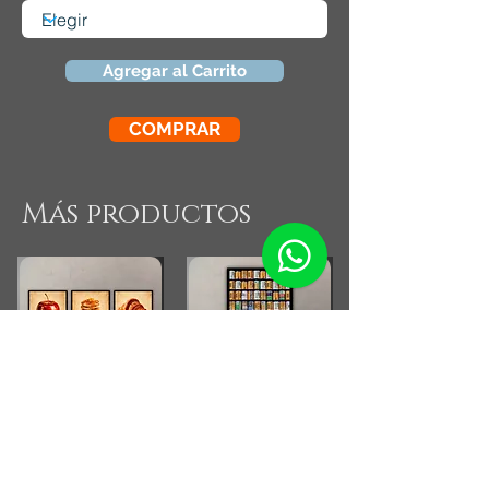
Agregar al Carrito
COMPRAR
Más productos
Combo Cocina Vintage
Fotografia Rollos
Fotograficos Vintage
Small Running Title
Small Running Title
$575.900,00
$185.850,00