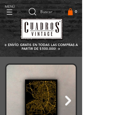
MENÚ
0
Buscar...
✈️ ENVÍO GRATIS EN TODAS LAS COMPRAS A
PARTIR DE $500.000! ✈️