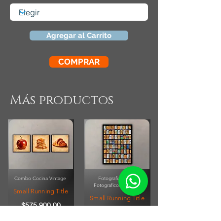
Agregar al Carrito
COMPRAR
Más productos
Combo Cocina Vintage
Fotografia Rollos
Fotograficos Vintage
Small Running Title
Small Running Title
$575.900,00
$185.850,00