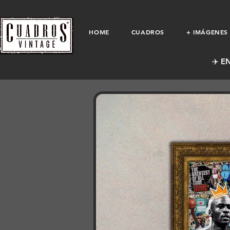
HOME
CUADROS
+ IMÁGENES
✈️ E