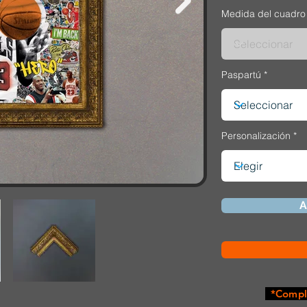
Medida del cuadro
Paspartú
Personalización
A
*Comple