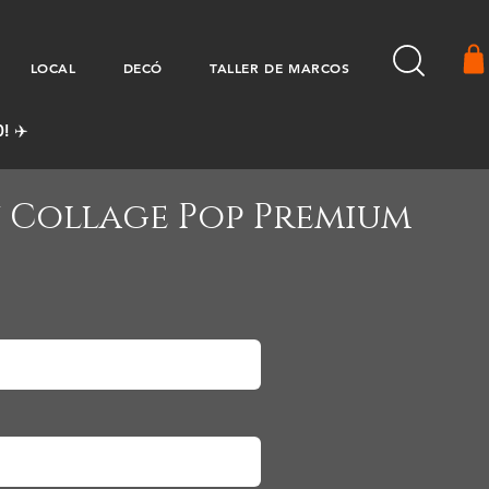
LOCAL
DECÓ
TALLER DE MARCOS
! ✈️
 Collage Pop Premium