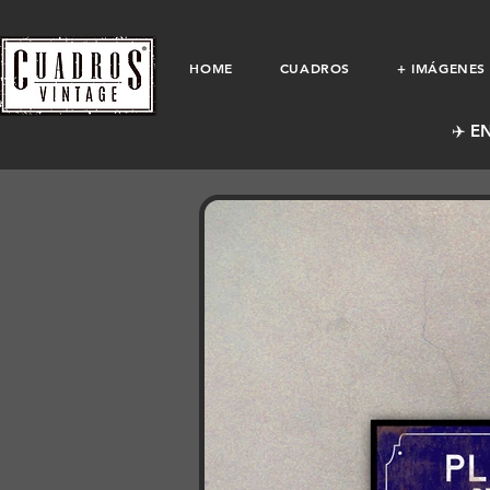
HOME
CUADROS
+ IMÁGENES
✈️ E