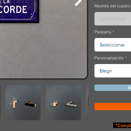
Medida del cuadro
Paspartú
Personalización
A
*Comple