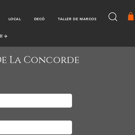
LOCAL
DECÓ
TALLER DE MARCOS
! ✈️
De La Concorde