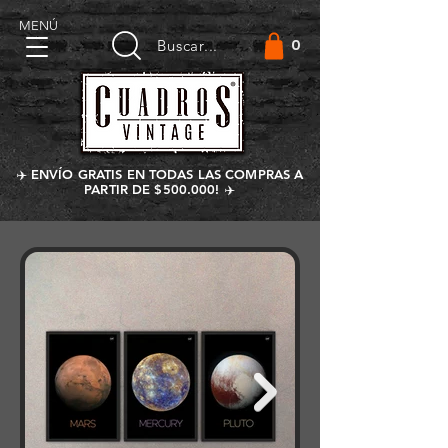
MENÚ
0
Buscar...
✈️ ENVÍO GRATIS EN TODAS LAS COMPRAS A
PARTIR DE $500.000! ✈️