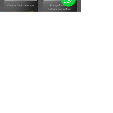
Combo Cocina Vintage
Fotografia Rollos
Fotograficos Vintage
Small Running Title
Small Running Title
$575.900,00
$185.850,00
Afiche Vintage Paul
McCartney
Afiche Vintage Steven Tyler
Small Running Title
Small Running Title
$205.500,00
$205.500,00
ENVÍOS A TODO EL PAÍS