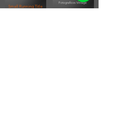
Fotograficos Vintage
Small Running Title
Small Running Title
$575.900,00
$185.850,00
Afiche Vintage Paul
McCartney
Afiche Vintage Steven Tyler
Small Running Title
Small Running Title
$205.500,00
$205.500,00
ENVÍOS A TODO EL PAÍS
SUSCRIBITE A NUESTRO
NEWSLETTER
PARA