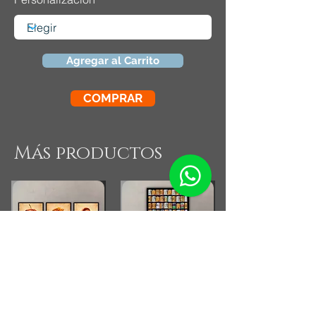
Agregar al Carrito
COMPRAR
Más productos
Combo Cocina Vintage
Fotografia Rollos
Fotograficos Vintage
Small Running Title
Small Running Title
$575.900,00
$185.850,00