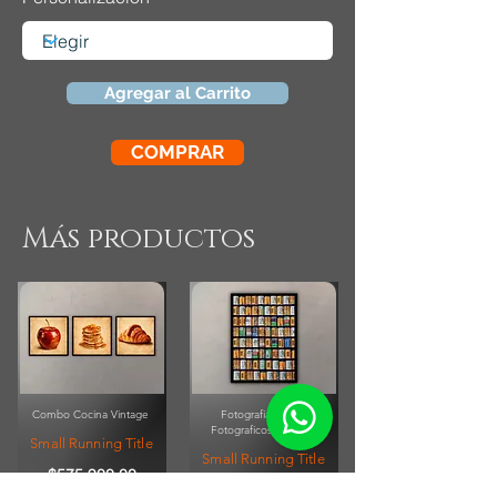
Agregar al Carrito
COMPRAR
Más productos
Combo Cocina Vintage
Fotografia Rollos
Fotograficos Vintage
Small Running Title
Small Running Title
$575.900,00
$185.850,00