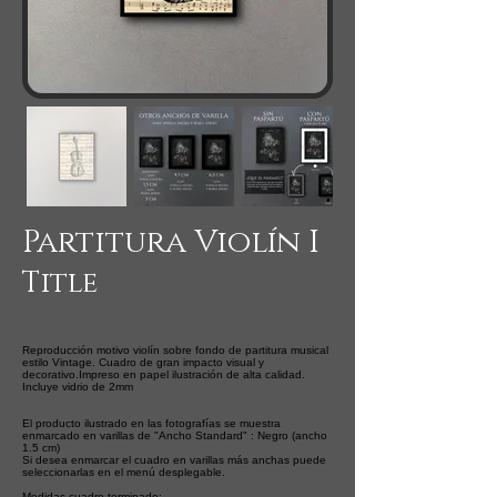
Partitura Violín I
Title
Reproducción motivo violín sobre fondo de partitura musical
estilo Vintage. Cuadro de gran impacto visual y
decorativo.Impreso en papel ilustración de alta calidad.
Incluye vidrio de 2mm
El producto ilustrado en las fotografías se muestra
enmarcado en varillas de "Ancho Standard" : Negro (ancho
1.5 cm)
Si desea enmarcar el cuadro en varillas más anchas puede
seleccionarlas en el menú desplegable.
Medidas cuadro terminado: