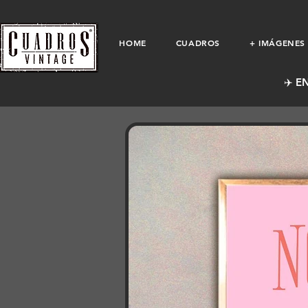
HOME
CUADROS
+ IMÁGENES
✈️ E