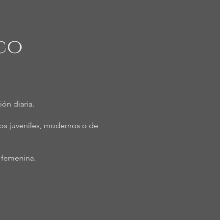
co
ión diaria.
cios juveniles, modernos o de
y femenina.