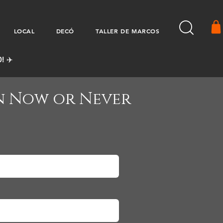
LOCAL
DECÓ
TALLER DE MARCOS
! ✈️
n Now or Never