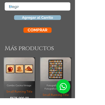
Agregar al Carrito
COMPRAR
Más productos
Combo Cocina Vintage
Fotografia Rollos
Fotograficos Vintage
Small Running Title
Small Running Title
$575.900,00
$185.850,00