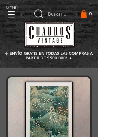
MENÚ
0
Buscar...
✈️ ENVÍO GRATIS EN TODAS LAS COMPRAS A
PARTIR DE $500.000! ✈️