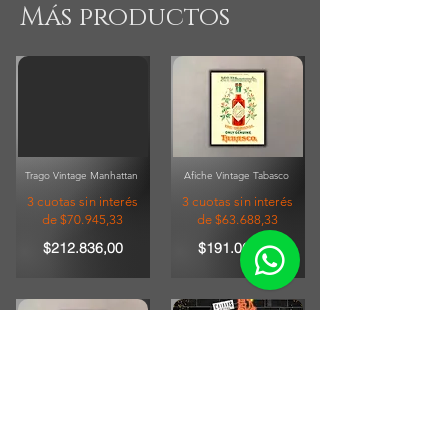
Más productos
Trago Vintage Manhattan
Afiche Vintage Tabasco
3 cuotas sin interés
3 cuotas sin interés
de $70.945,33
de $63.688,33
$212.836,00
$191.065,00
Neymar Jr. Vintage
Chapa Vintage Shell Super
EXPRESS
3 cuotas sin interés