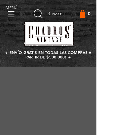
MENÚ
0
Buscar...
✈️ ENVÍO GRATIS EN TODAS LAS COMPRAS A
PARTIR DE $500.000! ✈️