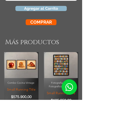
Agregar al Carrito
COMPRAR
Más productos
Combo Cocina Vintage
Fotografia Rollos
Fotograficos Vintage
Small Running Title
Small Running Title
$575.900,00
$185.850,00