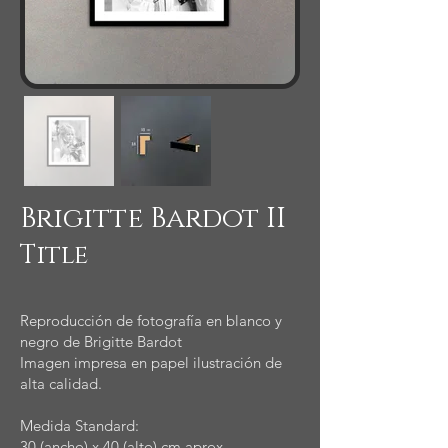
Brigitte Bardot II
Title
Reproducción de fotografía en blanco y
negro de Brigitte Bardot
Imagen impresa en papel ilustración de
alta calidad.
Medida Standard:
30 (ancho) x 40 (alto) cm aprox.