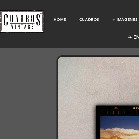
HOME
CUADROS
+ IMÁGENES
✈️ E