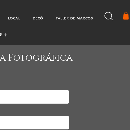
LOCAL
DECÓ
TALLER DE MARCOS
! ✈️
la Fotográfica