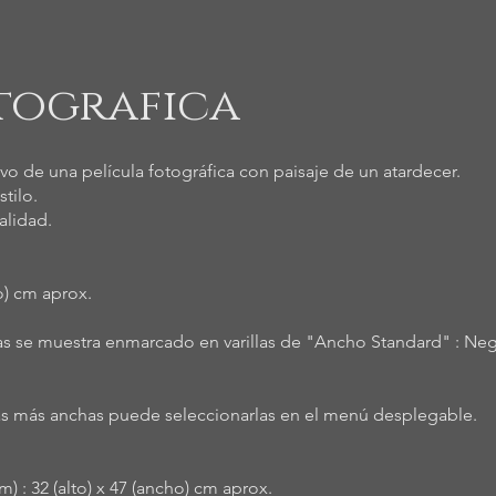
tografica
o de una película fotográfica con paisaje de un atardecer.
stilo.
alidad.
ho) cm aprox.
fías se muestra enmarcado en varillas de "Ancho Standard" : Neg
las más anchas puede seleccionarlas en el menú desplegable.
) : 32 (alto) x 47 (ancho) cm aprox.