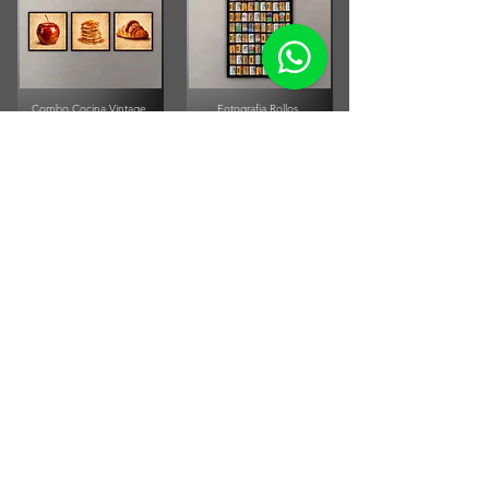
Combo Cocina Vintage
Fotografia Rollos
Fotograficos Vintage
Small Running Title
Small Running Title
$575.900,00
$185.850,00
Afiche Vintage Paul
McCartney
Afiche Vintage Steven Tyler
Small Running Title
Small Running Title
$205.500,00
$205.500,00