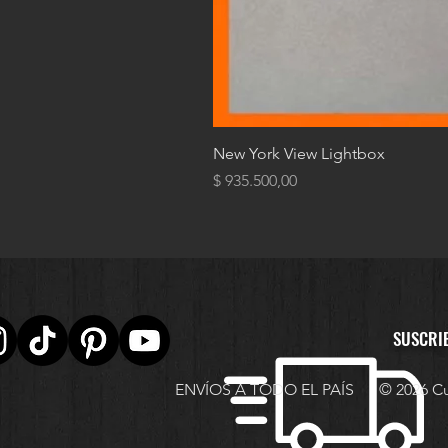
New York View Lightbox
Precio
$ 935.500,00
SUSCRI
ENVÍOS A TODO EL PAÍS
© 2026 Cu