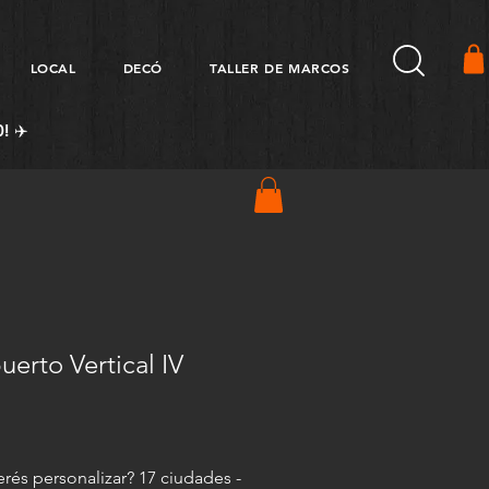
LOCAL
DECÓ
TALLER DE MARCOS
! ✈️
uerto Vertical IV
Precio
és personalizar? 17 ciudades -