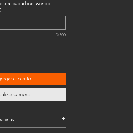
s cada ciudad incluyendo
)
0/500
regar al carrito
ealizar compra
écnicas
amente ilustrativas, y las