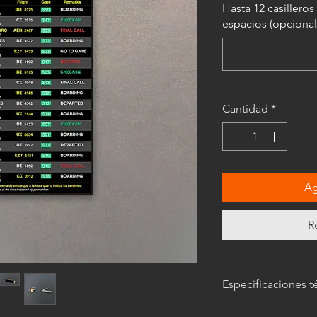
Hasta 12 casillero
espacios (opcional
Cantidad
*
Ag
R
Especificaciones t
Las imágenes
son mer