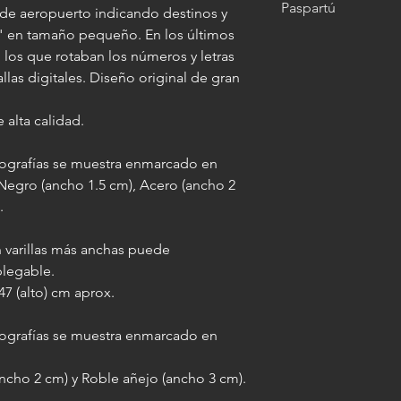
Paspartú
características del c
 de aeropuerto indicando destinos y
" en tamaño pequeño. En los últimos
Es el cartón especia
 los que rotaban los números y letras
colocar alrededor de
las digitales. Diseño original de gran
agregarle impacto vis
Ofrecemos tres color
 alta calidad.
ancho de 5 cm por la
otografías se muestra enmarcado en
IMPORTANTE: al agre
 Negro (ancho 1.5 cm), Acero (ancho 2
misma medida final a
.
varilla elegida, lo qu
imagen enmarcada 10 
(por ejemplo: si la l
 varillas más anchas puede
paspartú la misma pa
plegable.
7 (alto) cm aprox.
otografías se muestra enmarcado en
ncho 2 cm) y Roble añejo (ancho 3 cm).