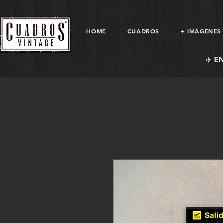
HOME
CUADROS
+ IMÁGENES
✈️ E