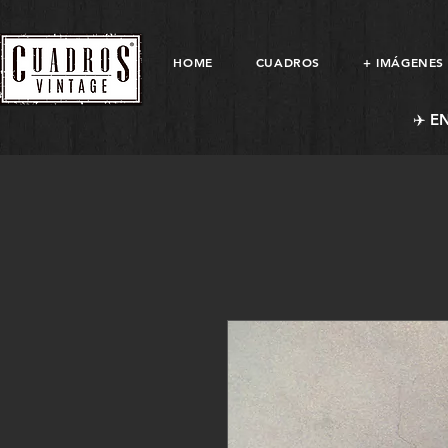
HOME
CUADROS
+ IMÁGENES
✈️ E