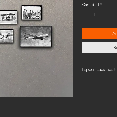
Cantidad
*
Ag
R
Especificaciones t
Las imágenes
son mer
características del c