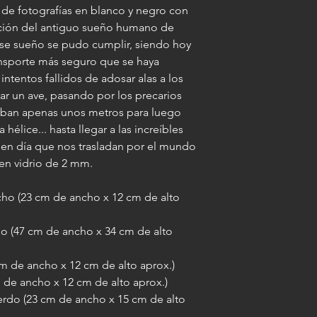
de fotografías en blanco y negro con
ución del antiguo sueño humano de
 ese sueño se pudo cumplir, siendo hoy
ansporte más seguro que se haya
ntentos fallidos de adosar alas a los
r un ave, pasando por los precarios
ban apenas unos metros para luego
a hélice... hasta llegar a las increíbles
 en día que nos trasladan por el mundo
yen vidrio de 2 mm.
cho (23 cm de ancho x 12 cm de alto
cho (47 cm de ancho x 34 cm de alto
cm de ancho x 12 cm de alto aprox.)
m de ancho x 12 cm de alto aprox.)
ierdo (23 cm de ancho x 15 cm de alto