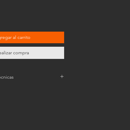
regar al carrito
ealizar compra
écnicas
amente ilustrativas, y las
uadro
pueden variar.