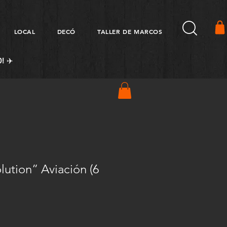
LOCAL
DECÓ
TALLER DE MARCOS
! ✈️
ution” Aviación (6
Precio