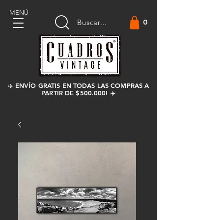
MENÚ
0
Buscar...
✈️ ENVÍO GRATIS EN TODAS LAS COMPRAS A
PARTIR DE $500.000! ✈️