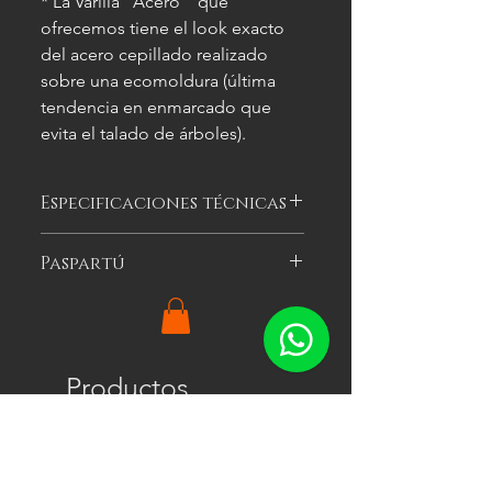
* La Varilla "Acero" que
ofrecemos tiene el look exacto
del acero cepillado realizado
sobre una ecomoldura (última
tendencia en enmarcado que
evita el talado de árboles).
Especificaciones técnicas
Las imágenes
son meramente
Paspartú
ilustrativas, y las características del
cuadro
pueden variar.
Es el cartón especial de color que se
puede optar por colocar alrededor
de la imagen a enmarcar para
agregarle impacto visual al cuadro.
Productos
Ofrecemos tres colores: blanco, gris y
relacionados
negro en un ancho de 5 cm por lado.
IMPORTANTE: al agregar paspartú se