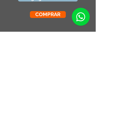
COMPRAR
Más productos
Combo Cocina Vintage
Fotografia Rollos
Fotograficos Vintage
Small Running Title
Small Running Title
$575.900,00
$185.850,00