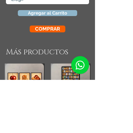
Agregar al Carrito
COMPRAR
Más productos
Combo Cocina Vintage
Fotografia Rollos
Fotograficos Vintage
Small Running Title
Small Running Title
$575.900,00
$185.850,00