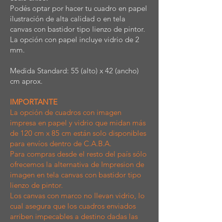
Podés optar por hacer tu cuadro en papel
ilustración de alta calidad o en tela
canvas con bastidor tipo lienzo de pintor.
La opción con papel incluye vidrio de 2
mm.
Medida Standard: 55 (alto) x 42 (ancho)
cm aprox.
IMPORTANTE
La opción de cuadros con imagen
impresa en papel y vidrio que midan más
de 120 cm x 85 cm están solo disponibles
para envíos dentro de C.A.B.A.
Para compras desde el resto del país sólo
ofrecemos la alternativa de Impresion de
imagen en tela canvas con bastidor tipo
lienzo de pintor.
Los canvas con marco no llevan vidrio, lo
cual asegura que los cuadros enviados
arriben impecables a destino dadas las