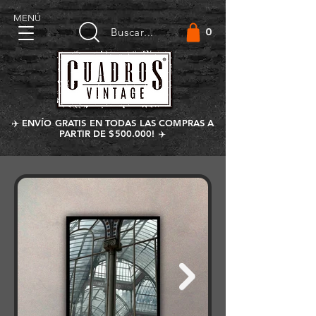
MENÚ
0
Buscar...
✈️ ENVÍO GRATIS EN TODAS LAS COMPRAS A
PARTIR DE $500.000! ✈️