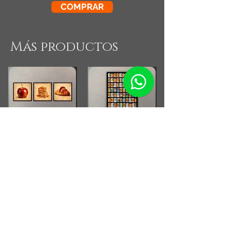
COMPRAR
Más productos
Combo Cocina Vintage
Fotografia Rollos
Fotograficos Vintage
Small Running Title
Small Running Title
$575.900,00
$185.850,00