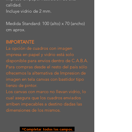
calidad.
Incluye vidrio de 2 mm.
Medida Standard: 100 (alto) x 70 (ancho)
cm aprox.
IMPORTANTE
La opción de cuadros con imagen
impresa en papel y vidrio está solo
disponible para envíos dentro de C.A.B.A.
Para compras desde el resto del país sólo
ofrecemos la alternativa de Impresion de
imagen en tela canvas con bastidor tipo
lienzo de pintor.
Los canvas con marco no llevan vidrio, lo
cual asegura que los cuadros enviados
arriben impecables a destino dadas las
dimensiones de los mismos.
*Completar todos los campos.