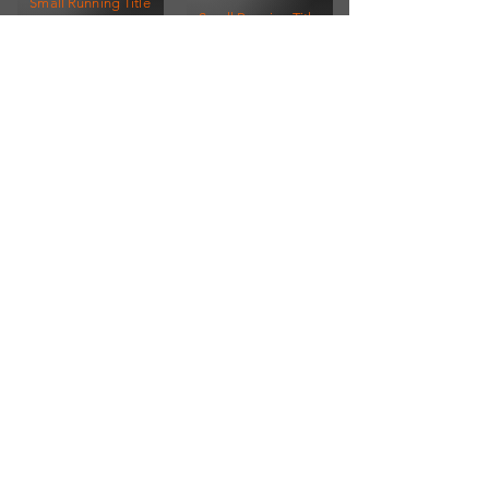
Small Running Title
Small Running Title
$575.900,00
$185.850,00
Afiche Vintage Paul
McCartney
Afiche Vintage Steven Tyler
Small Running Title
Small Running Title
$205.500,00
$205.500,00
ENVÍOS A TODO EL PAÍS
SUSCRIBITE A NUESTRO
NEWSLETTER
PARA