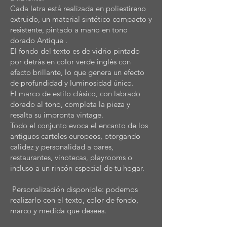
Cada letra está realizada en poliestireno
extruido, un material sintético compacto y
resistente, pintado a mano en tono
dorado Antique .
El fondo del texto es de vidrio pintado
por detrás en color verde inglés con
efecto brillante, lo que genera un efecto
de profundidad y luminosidad único.
El marco de estilo clásico, con labrado
dorado al tono, completa la pieza y
resalta su impronta vintage.
Todo el conjunto evoca el encanto de los
antiguos carteles europeos, otorgando
calidez y personalidad a bares,
restaurantes, vinotecas, playrooms o
incluso a un rincón especial de tu hogar.
Personalización disponible: podemos
realizarlo con el texto, color de fondo,
marco y medida que desees.