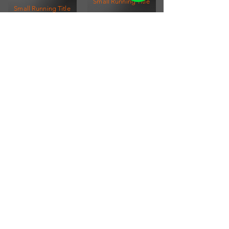
Small Running Title
Small Running Title
$173.247,00
$740.436,00
Afiche Vintage Bauhaus IX
Set Afiches Vintage III (3
Small Running Title
Cuadros)
$214.301,00
Small Running Title
$456.470,00
ENVÍOS A TODO EL PAÍS
SUSCRIBITE A NUESTRO
NEWSLETTER
PARA