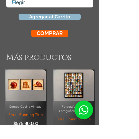
Agregar al Carrito
COMPRAR
Más productos
Combo Cocina Vintage
Fotografia Rollos
Fotograficos Vintage
Small Running Title
Small Running Title
$575.900,00
$185.850,00