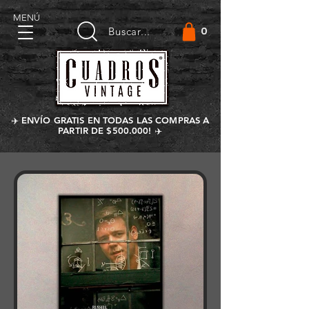
MENÚ
0
Buscar...
✈️ ENVÍO GRATIS EN TODAS LAS COMPRAS A
PARTIR DE $500.000! ✈️