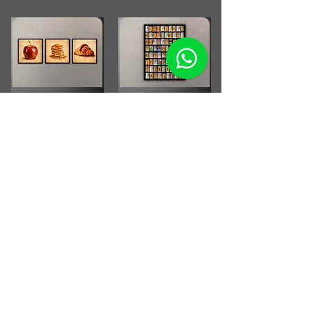
Combo Cocina Vintage
Fotografia Rollos
Fotograficos Vintage
Small Running Title
Small Running Title
$575.900,00
$185.850,00
Afiche Vintage Paul
McCartney
Afiche Vintage Steven Tyler
Small Running Title
Small Running Title
$205.500,00
$205.500,00