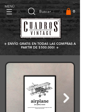
MENÚ
0
Buscar...
✈️ ENVÍO GRATIS EN TODAS LAS COMPRAS A
PARTIR DE $500.000! ✈️