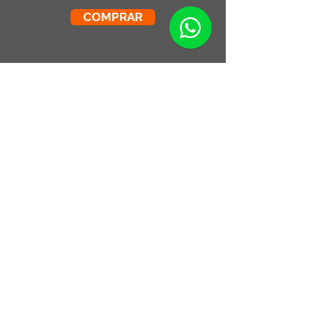
COMPRAR
Más productos
Combo Cocina Vintage
Fotografia Rollos
Fotograficos Vintage
Small Running Title
Small Running Title
$575.900,00
$185.850,00