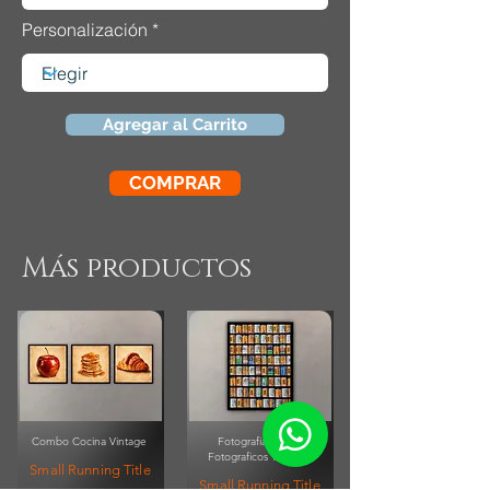
Personalización
Agregar al Carrito
COMPRAR
Más productos
Combo Cocina Vintage
Fotografia Rollos
Fotograficos Vintage
Small Running Title
Small Running Title