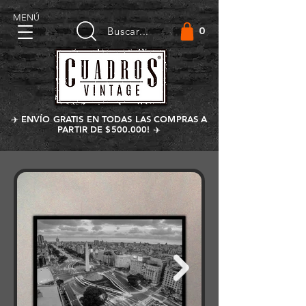
MENÚ
0
Buscar...
✈️ ENVÍO GRATIS EN TODAS LAS COMPRAS A
PARTIR DE $500.000! ✈️