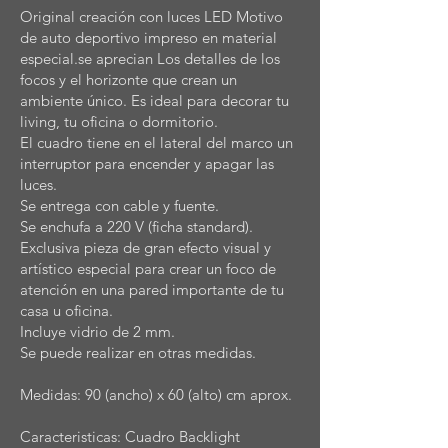
Original creación con luces LED Motivo
de auto deportivo impreso en material
especial.se aprecian Los detalles de los
focos y el horizonte que crean un
ambiente único. Es ideal para decorar tu
living, tu oficina o dormitorio.
El cuadro tiene en el lateral del marco un
interruptor para encender y apagar las
luces.
Se entrega con cable y fuente.
Se enchufa a 220 V (ficha standard).
Exclusiva pieza de gran efecto visual y
artístico especial para crear un foco de
atención en una pared importante de tu
casa u oficina.
Incluye vidrio de 2 mm.
Se puede realizar en otras medidas.
Medidas: 90 (ancho) x 60 (alto) cm aprox.
Caracteristicas: Cuadro Backlight