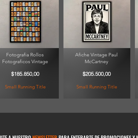
Fotografia Rollos
Afiche Vintage Paul
Fotograficos Vintage
McCartney
$185.850,00
$205.500,00
Small Running Title
Small Running Title
BITE A NUESTRO
NEWSLETTER
PARA ENTERARTE DE PROMOCIONES Y 