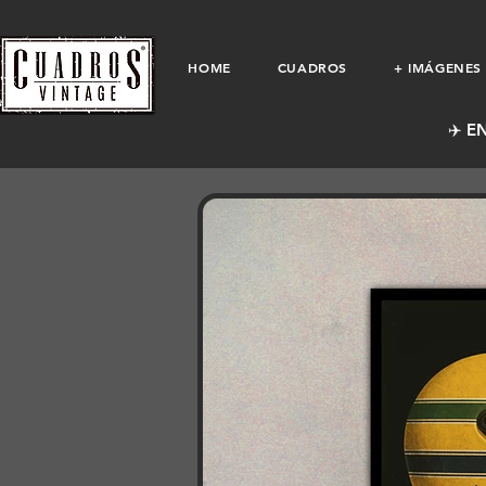
HOME
CUADROS
+ IMÁGENES
✈️ E