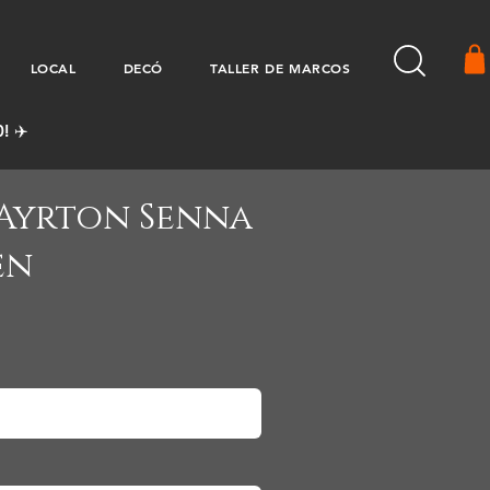
LOCAL
DECÓ
TALLER DE MARCOS
! ✈️
Ayrton Senna
en