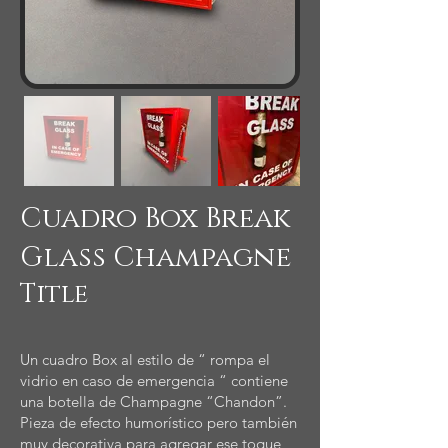
Cuadro Box Break
Glass Champagne
Title
Un cuadro Box al estilo de “ rompa el
vidrio en caso de emergencia “ contiene
una botella de Champagne “Chandon”.
Pieza de efecto humorístico pero también
muy decorativa para agregar ese toque