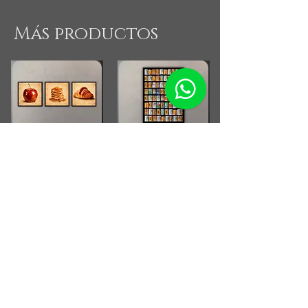
Más productos
Combo Cocina Vintage
Fotografia Rollos
Fotograficos Vintage
Small Running Title
Small Running Title
$575.900,00
$185.850,00
Afiche Vintage Paul
McCartney
Afiche Vintage Steven Tyler