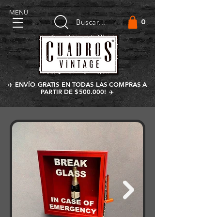
MENÚ
0
Buscar...
✈️ ENVÍO GRATIS EN TODAS LAS COMPRAS A
PARTIR DE $500.000! ✈️