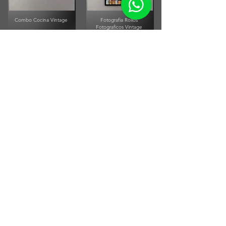
Combo Cocina Vintage
Fotografia Rollos
Fotograficos Vintage
Small Running Title
Small Running Title
$575.900,00
$185.850,00
Afiche Vintage Paul
McCartney
Afiche Vintage Steven Tyler
Small Running Title
Small Running Title
$205.500,00
$205.500,00
ENVÍOS A TODO EL PAÍS