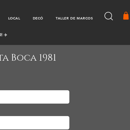
LOCAL
DECÓ
TALLER DE MARCOS
! ✈️
a Boca 1981