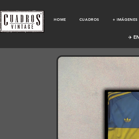
HOME
CUADROS
+ IMÁGENES
✈️ E