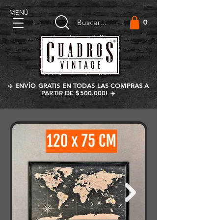
MENÚ
0
Buscar...
✈️ ENVÍO GRATIS EN TODAS LAS COMPRAS A
PARTIR DE $500.000! ✈️