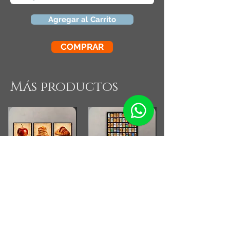
Agregar al Carrito
COMPRAR
Más productos
Combo Cocina Vintage
Fotografia Rollos
Fotograficos Vintage
Small Running Title
Small Running Title
$575.900,00
$185.850,00