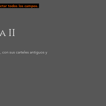
tar todos los campos.
 II
 con sus carteles antiguos y