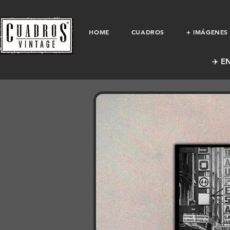
HOME
CUADROS
+ IMÁGENES
✈️ E