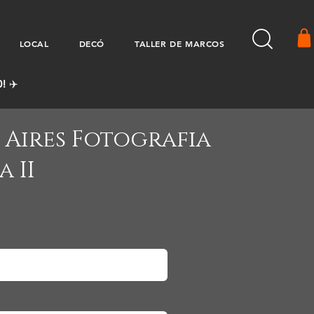
LOCAL
DECÓ
TALLER DE MARCOS
! ✈️
 Aires Fotografia
 II