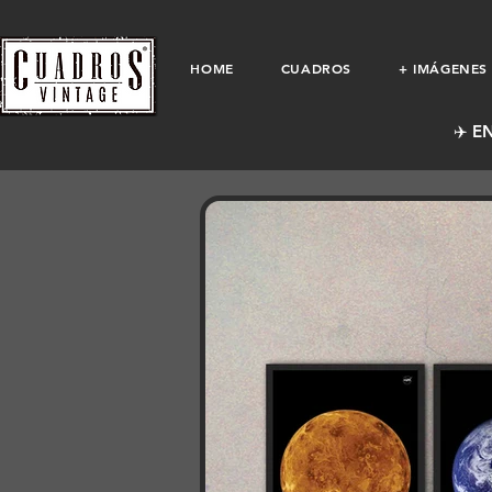
HOME
CUADROS
+ IMÁGENES
✈️ E