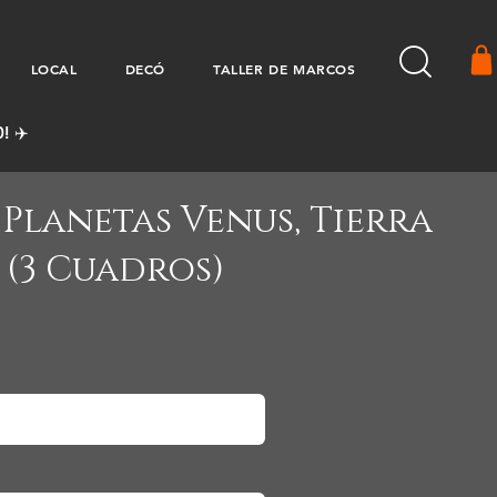
LOCAL
DECÓ
TALLER DE MARCOS
! ✈️
Planetas Venus, Tierra
 (3 Cuadros)