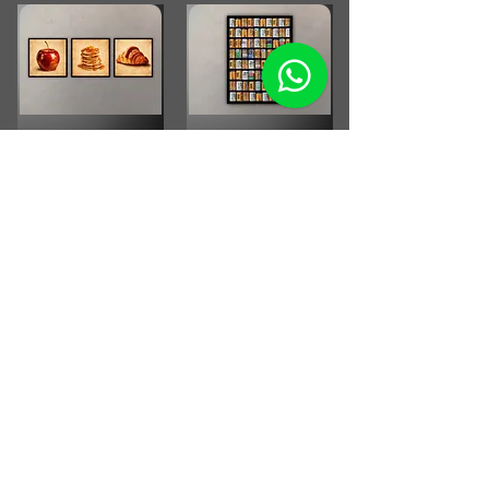
Combo Cocina Vintage
Fotografia Rollos
Fotograficos Vintage
Small Running Title
Small Running Title
$575.900,00
$185.850,00
Afiche Vintage Paul
McCartney
Afiche Vintage Steven Tyler
Small Running Title
Small Running Title
$205.500,00
$205.500,00