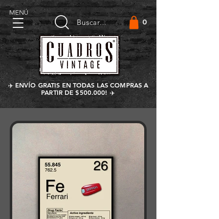
MENÚ
0
Buscar...
✈️ ENVÍO GRATIS EN TODAS LAS COMPRAS A
PARTIR DE $500.000! ✈️