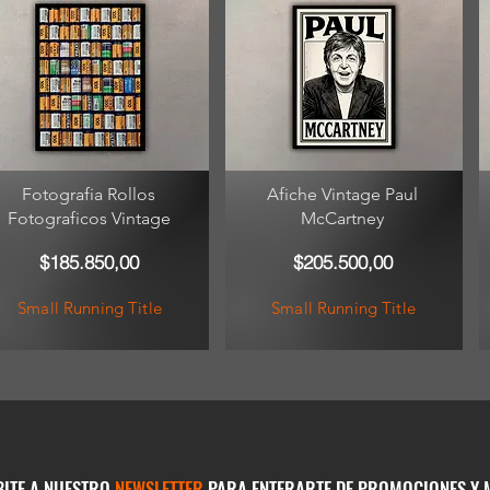
Fotografia Rollos
Afiche Vintage Paul
Fotograficos Vintage
McCartney
$185.850,00
$205.500,00
Small Running Title
Small Running Title
BITE A NUESTRO
NEWSLETTER
PARA ENTERARTE DE PROMOCIONES Y 