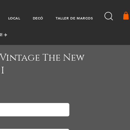
LOCAL
DECÓ
TALLER DE MARCOS
! ✈️
 Vintage The New
I