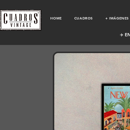
HOME
CUADROS
+ IMÁGENES
✈️ E