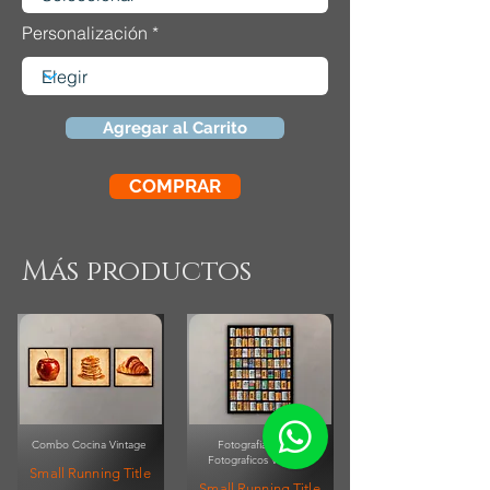
Personalización
Agregar al Carrito
COMPRAR
Más productos
Combo Cocina Vintage
Fotografia Rollos
Fotograficos Vintage
Small Running Title
Small Running Title