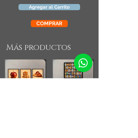
Agregar al Carrito
COMPRAR
Más productos
Combo Cocina Vintage
Fotografia Rollos
Fotograficos Vintage
Small Running Title
Small Running Title
$575.900,00
$185.850,00