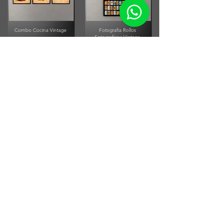
Combo Cocina Vintage
Fotografia Rollos
Fotograficos Vintage
Small Running Title
Small Running Title
$575.900,00
$185.850,00
Afiche Vintage Paul
McCartney
Afiche Vintage Steven Tyler
Small Running Title
Small Running Title
$205.500,00
$205.500,00