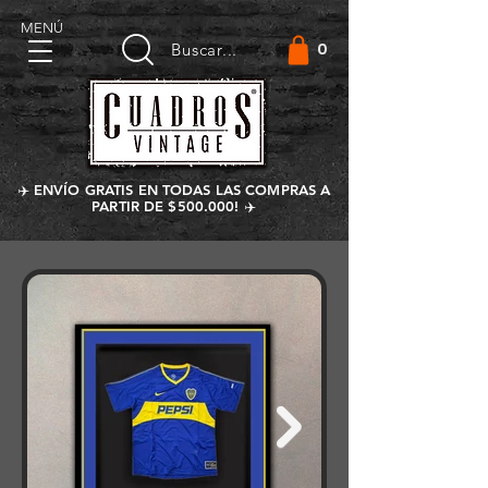
MENÚ
0
Buscar...
✈️ ENVÍO GRATIS EN TODAS LAS COMPRAS A
PARTIR DE $500.000! ✈️