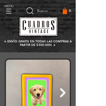
MENÚ
0
Buscar...
✈️ ENVÍO GRATIS EN TODAS LAS COMPRAS A
PARTIR DE $500.000! ✈️