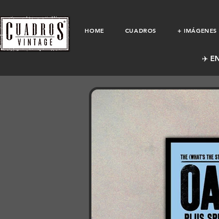
HOME
CUADROS
+ IMÁGENES
✈️ E