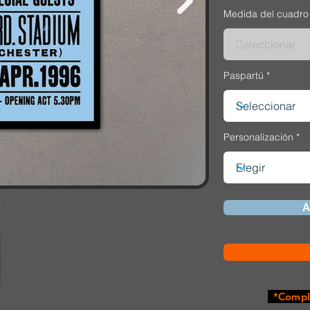
Medida del cuadro
Paspartú
Personalización
A
*Comple